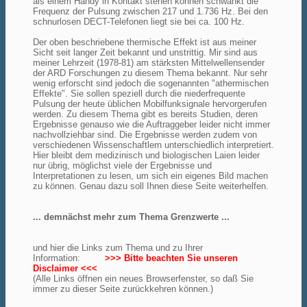
als einem Handy in Kontakt stehen können schwankt die
Frequenz der Pulsung zwischen 217 und 1.736 Hz. Bei den
schnurlosen DECT-Telefonen liegt sie bei ca. 100 Hz.
Der oben beschriebene thermische Effekt ist aus meiner
Sicht seit langer Zeit bekannt und unstrittig. Mir sind aus
meiner Lehrzeit (1978-81) am stärksten Mittelwellensender
der ARD Forschungen zu diesem Thema bekannt. Nur sehr
wenig erforscht sind jedoch die sogenannten "athermischen
Effekte". Sie sollen speziell durch die niederfrequente
Pulsung der heute üblichen Mobilfunksignale hervorgerufen
werden. Zu diesem Thema gibt es bereits Studien, deren
Ergebnisse genauso wie die Auftraggeber leider nicht immer
nachvollziehbar sind. Die Ergebnisse werden zudem von
verschiedenen Wissenschaftlern unterschiedlich interpretiert.
Hier bleibt dem medizinisch und biologischen Laien leider
nur übrig, möglichst viele der Ergebnisse und
Interpretationen zu lesen, um sich ein eigenes Bild machen
zu können. Genau dazu soll Ihnen diese Seite weiterhelfen.
... demnächst mehr zum Thema Grenzwerte ...
und hier die Links zum Thema und zu Ihrer
Information:
>>> Bitte beachten Sie unseren
Disclaimer <<<
(Alle Links öffnen ein neues Browserfenster, so daß Sie
immer zu dieser Seite zurückkehren können.)