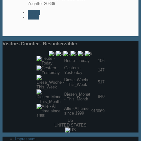
Zugriffe: 20336
Zurück
Weiter
Visitors Counter - Besucherzähler
Heute - Today
106
Gestern -
147
Yesterday
Diese_Woche
517
- This_Week
Diesen_Monat
840
- This_Month
Alle - All time
913069
since 1999
US
UNITED STATES
Impressum