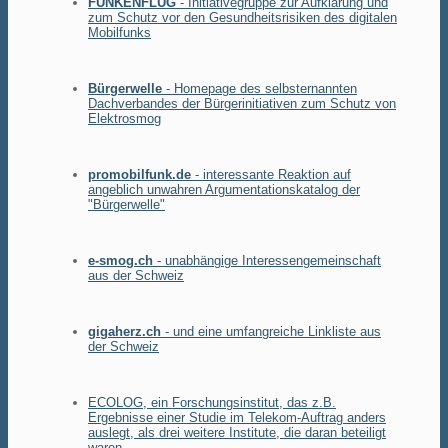
FUNKENFLUG
- Initiativegruppe zur Aufklärung und
zum Schutz vor den Gesundheitsrisiken des digitalen
Mobilfunks
Bürgerwelle
- Homepage des selbsternannten
Dachverbandes der Bürgerinitiativen zum Schutz von
Elektrosmog
promobilfunk.de
- interessante Reaktion auf
angeblich unwahren Argumentationskatalog der
"Bürgerwelle"
e-smog.ch
- unabhängige Interessengemeinschaft
aus der Schweiz
gigaherz.ch
- und eine umfangreiche Linkliste aus
der Schweiz
ECOLOG, ein Forschungsinstitut, das z.B.
Ergebnisse einer Studie im Telekom-Auftrag anders
auslegt, als drei weitere Institute, die daran beteiligt
waren