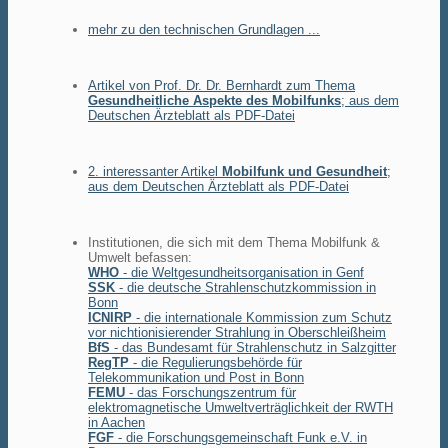
mehr zu den technischen Grundlagen ...
Artikel von Prof. Dr. Dr. Bernhardt zum Thema
Gesundheitliche Aspekte des Mobilfunks
; aus dem
Deutschen Ärzteblatt als PDF-Datei
2. interessanter Artikel
Mobilfunk und Gesundheit
;
aus dem Deutschen Ärzteblatt als PDF-Datei
Institutionen, die sich mit dem Thema Mobilfunk &
Umwelt befassen:
WHO
- die Weltgesundheitsorganisation in Genf
SSK
- die deutsche Strahlenschutzkommission in
Bonn
ICNIRP
- die internationale Kommission zum Schutz
vor nichtionisierender Strahlung in Oberschleißheim
BfS
- das Bundesamt für Strahlenschutz in Salzgitter
RegTP
- die Regulierungsbehörde für
Telekommunikation und Post in Bonn
FEMU
- das Forschungszentrum für
elektromagnetische Umweltverträglichkeit der RWTH
in Aachen
FGF
- die Forschungsgemeinschaft Funk e.V. in