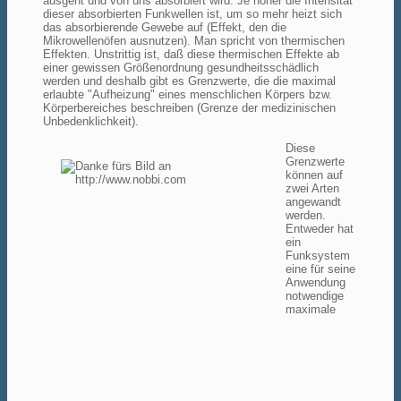
ausgeht und von uns absorbiert wird. Je höher die Intensität
dieser absorbierten Funkwellen ist, um so mehr heizt sich
das absorbierende Gewebe auf (Effekt, den die
Mikrowellenöfen ausnutzen). Man spricht von thermischen
Effekten. Unstrittig ist, daß diese thermischen Effekte ab
einer gewissen Größenordnung gesundheitsschädlich
werden und deshalb gibt es Grenzwerte, die die maximal
erlaubte "Aufheizung" eines menschlichen Körpers bzw.
Körperbereiches beschreiben (Grenze der medizinischen
Unbedenklichkeit).
Diese
Grenzwerte
können auf
zwei Arten
angewandt
werden.
Entweder hat
ein
Funksystem
eine für seine
Anwendung
notwendige
maximale