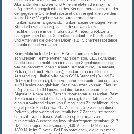
Abstandsinformationen und Antennendaten die maximal
mögliche Ausgangsleistung des Senders berechnen, mit der
der gegebene Sicherheitsabstand dann eingehalten werden
kann. Diese Vorgehensweise wird vermehrt von
Funkamateuren angewandt. Funkamateure benötigen keine
Standortbescheinigung, da sie die notwendigen
Fachkenntnisse in der Prüfung zur Amateurfunk-Lizenz
nachgewiesen haben. Sie müssen jedoch für Ihre Sender
und Antennen die gleichen Daten (z.B. Sicherheitsabstände)
berechnen und vorhalten.
Beim Mobilfunk der D- und E-Netze und auch bei den
schnurlosen Heimtelefonen nach dem sog. DECT-Standard
handelt es sich nicht um eine analoge Signalaussendung,
wie bei herkömmlichen Sendern (Amateurfunk, Feuerwehr,
Polizei, und auch Rundfunk), sondern um eine digitale
Aussendung. Hierbei wird beim GSM-Standard (D- und E-
Netze) mit einem digitalen Verfahren gearbeitet, bei dem bis
zu 8 Handys den gleichen Kanal benutzen können. Dies ist
möglich, da die 8 Handys und die Basisstationen Ihre
Signale in einem sog. Zeitschlitzverfahren aussenden. Beim
Telefonieren sendet ein Handy ein digitales "Datenpaket"
also nur während einem von 8 möglichen Zeitschlitzen; dies
ergibt pro Sekunde etwa 217 Zeitschlitze. Zwischen diesen
Paketen, also während der restlichen 7 Zeitschlitze sendet
es nicht. Durch dieses Verfahren spricht man von
pulsierender Aussendung bzw. niederfrequent gepulster (217
Hz) Hochfrequenzaussendung (900 MHz im D-Netz oder
1800 MHz im E-Netz). Bei Basisstationen, die ja mit mehr